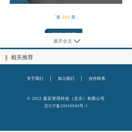
「第
269
期」
展开全文
相关推荐
武汉建成火眼实验室每日可检测万份样本
2月5日，“火眼”实验室在武汉正式启动试运行。
该
关于我们
加入我们
合作联系
实验室由武汉市政府、东湖高新区、中交二航局、上
海诺瑞实验室、华大基因联合共建，每天能够检测万
© 2022 嘉宾管理科技（北京）有限公司
人份样本的新型冠状病毒。
据悉，目前湖北省新型
京ICP备20010949号-1
冠状病毒检测量为每日4000份，检测需要量极
大，“火眼”实验室的建成能极大缓解检测压
力。
（央视财经）