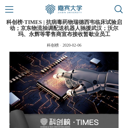
科创榜·TIMES | 抗病毒药物瑞德西韦临床试验启
动；京东物流抽调配送机器人驰援武汉；沃尔
玛、永辉等零售商宣布接收暂歇业员工
科创榜 · 2020-02-06