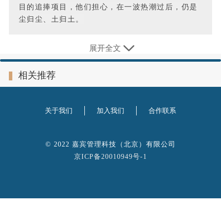
目的追捧项目，他们担心，在一波热潮过后，仍是
尘归尘、土归土。
展开全文
·
·
·
·
·
·
·
·
·
·
·
·
·
·
·
·
·
·
·
·
·
相关推荐
张驰从未想过，有些新三板企业能在两个月内股价翻了
一倍，成为不可多得的项目。他是新鼎资本董事长，四
年来一直投资科技创新企业。
关于我们
加入我们
合作联系
2017年初，生物医药高科技企业泽生科技向新鼎资
© 2022 嘉宾管理科技（北京）有限公司
本、中钰资本和汉富控股融资了6482万元，用于创新
京ICP备20010949号-1
药的研发，并在当年5月挂牌新三板。由于医药研发投
入大、盈利慢，一直处于亏损状态的泽生科技在新三板
的日子并不好过，上板不到一年就被ST。就在苦于寻
找新的自救市场时，今年科创板的到来直接为有上市预
期的泽生科技打了一针强心剂，其股价在两个月内的时