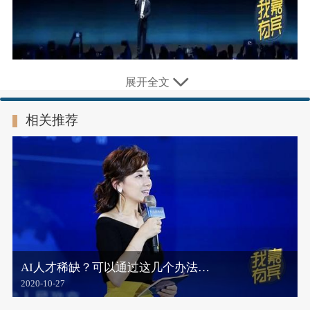
这是我有嘉宾发布的第
900
篇文章
展开全文
2729字 | 阅读7分钟
相关推荐
苹果刚开完发布会没几天，华为就发布了2018年财报。
3月29日上午，华为在深圳总部发布了2018年全年财报。
财报亮点主要有四方面：首年全年销售收入超1000亿美
元，也是国内首家年销售收入破千亿美元的硬件公司；全
AI人才稀缺？可以通过这几个办法…
球市场多点开花；5G商用落地全球市场；2018年研发费用
2020-10-27
达1015亿元，是百度研发投入的1.8倍，腾讯的1.3倍。