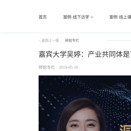
首页
案例·线下访学
案例·线上
< 返回上一级
婷姐专栏
嘉宾大学吴婷：产业共同体是
婷姐专栏 · 2019-05-10