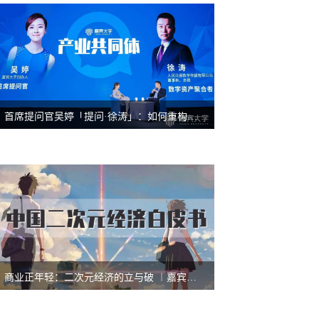
首席提问官吴婷「提问·徐涛」：如何重构算法时代的信息分发？| 嘉宾峰会
商业正年轻：二次元经济的立与破 ︱嘉宾白皮书