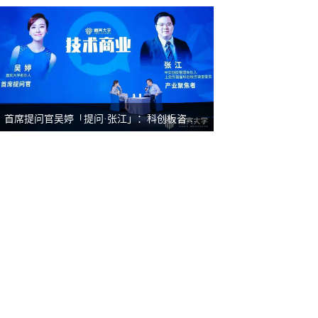
首席提问官吴婷「提问·张江」：科创板咨询委都在做什么？ | 嘉宾峰会