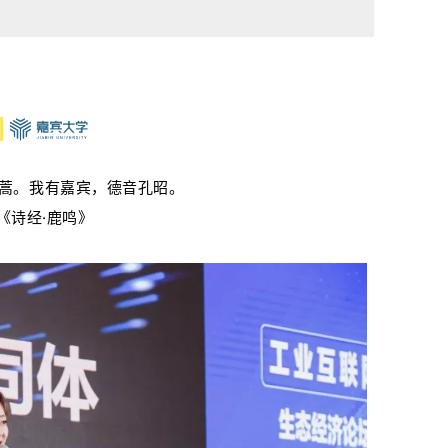
蒿。我有嘉宾，德音孔昭。
《诗经·鹿鸣》