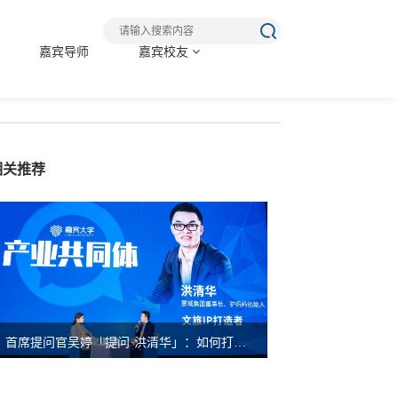
嘉宾导师
嘉宾校友
相关推荐
首席提问官吴婷「提问·洪清华」：如何打造旅游产业共同体？| 嘉宾峰会